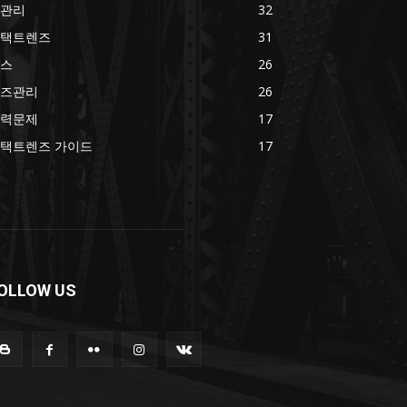
관리
32
택트렌즈
31
스
26
즈관리
26
력문제
17
택트렌즈 가이드
17
OLLOW US