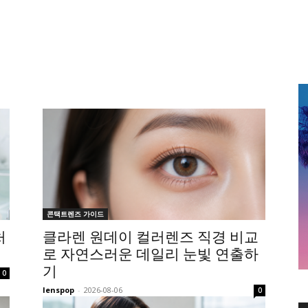
콘택트렌즈 가이드
처
클라렌 원데이 컬러렌즈 직경 비교
로 자연스러운 데일리 눈빛 연출하
기
0
lenspop
-
2026-08-06
0