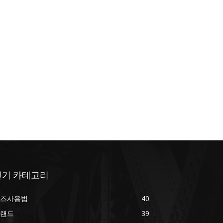
인기 카테고리
즈사용법
40
랜드
39