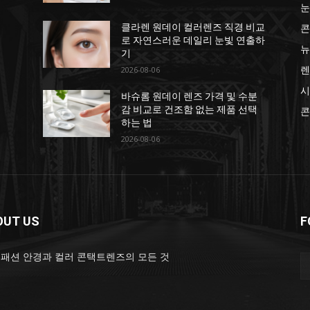
눈
콘
분
클라렌 원데이 컬러렌즈 직경 비교
택
로 자연스러운 데일리 눈빛 연출하
뉴
기
렌
2026-08-06
시
비
바슈롬 원데이 렌즈 가격 및 수분
감 비교로 건조함 없는 제품 선택
콘
하는 법
2026-08-06
OUT US
F
 패션 안경과 컬러 콘택트렌즈의 모든 것