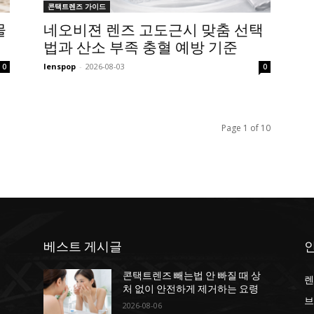
콘택트렌즈 가이드
물
네오비젼 렌즈 고도근시 맞춤 선택
법과 산소 부족 충혈 예방 기준
lenspop
-
2026-08-03
0
0
Page 1 of 10
베스트 게시글
상
콘택트렌즈 빼는법 안 빠질 때 상
렌
처 없이 안전하게 제거하는 요령
브
2026-08-06