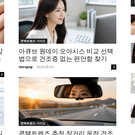
콘택트렌즈 가이드
감
아큐브 원데이 오아시스 비교 선택
는
법으로 건조증 없는 편안함 찾기
lenspop
-
2026-08-05
0
0
콘택트렌즈 가이드
밀
콘택트렌즈 추천 장거리 운전 건조