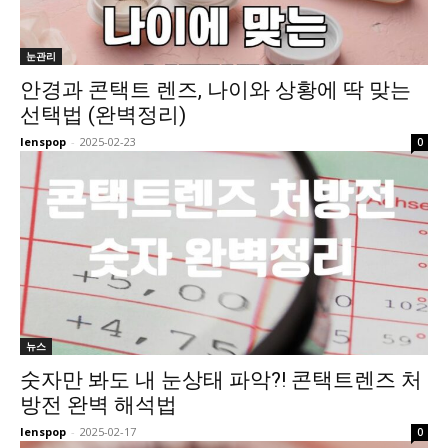
눈관리
안경과 콘택트 렌즈, 나이와 상황에 딱 맞는
선택법 (완벽정리)
lenspop
-
2025-02-23
0
뉴스
숫자만 봐도 내 눈상태 파악?! 콘택트렌즈 처
방전 완벽 해석법
lenspop
-
2025-02-17
0