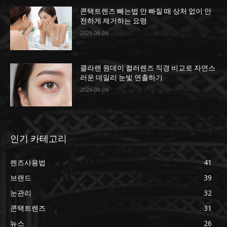
콘택트렌즈 빼는법 안 빠질 때 상처 없이 안
전하게 제거하는 요령
2026-08-06
클라렌 원데이 컬러렌즈 직경 비교로 자연스
러운 데일리 눈빛 연출하기
2026-08-06
인기 카테고리
렌즈사용법
41
브랜드
39
눈관리
32
콘택트렌즈
31
뉴스
26