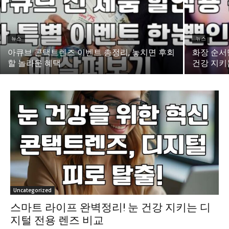
뉴스
뉴스
아큐브 콘택트렌즈 이벤트 총정리, 놓치면 후회
화장 순서
할 놀라운 혜택
건강 지키
Uncategorized
스마트 라이프 완벽정리! 눈 건강 지키는 디
지털 전용 렌즈 비교