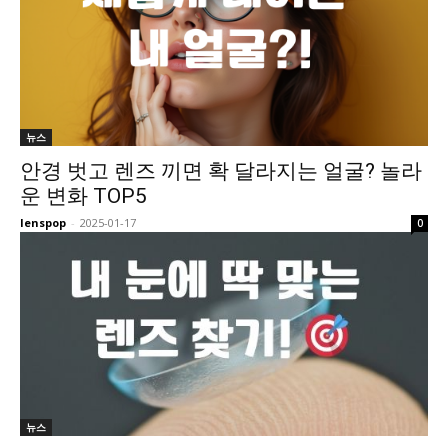
뉴스
안경 벗고 렌즈 끼면 확 달라지는 얼굴? 놀라
운 변화 TOP5
lenspop
-
2025-01-17
0
뉴스