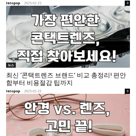
lenspop
-
2025-02-25
0
뉴스
최신 ‘콘택트렌즈 브랜드’ 비교 총정리! 편안
함부터 비용절감 팁까지
lenspop
-
2025-02-23
0