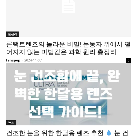
눈관리
콘택트렌즈의 놀라운 비밀! 눈동자 위에서 떨
어지지 않는 마법같은 과학 원리 총정리
lenspop
-
2024-11-07
0
뉴스
건조한 눈을 위한 한달용 렌즈 추천
눈 건