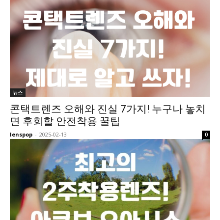
뉴스
콘택트렌즈 오해와 진실 7가지! 누구나 놓치
면 후회할 안전착용 꿀팁
lenspop
-
2025-02-13
0