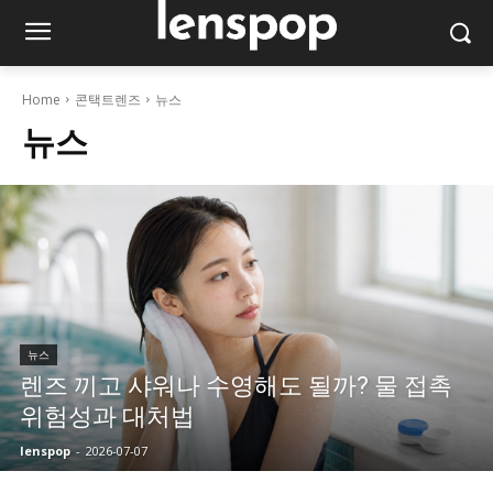
Home
콘택트렌즈
뉴스
뉴스
뉴스
렌즈 끼고 샤워나 수영해도 될까? 물 접촉
위험성과 대처법
lenspop
-
2026-07-07