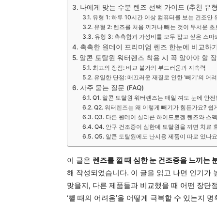
나에게 맞는 수분 렌즈 선택 가이드 (추천 유형
유형 1: 하루 10시간 이상 컴퓨터를 보는 건조안
유형 2: 렌즈를 처음 끼거나 빼는 것이 무서운 
유형 3: 촉촉함과 가성비를 모두 잡고 싶은 스마
촉촉한 원데이 프리미엄 렌즈 한눈에 비교하
알콘 토탈원 워터렌즈 착용 시 꼭 알아야 할 
최고의 장점: 비교 불가의 부드러움과 지속력
유일한 단점: 매끄러운 재질로 인한 ‘빼기’의 어
자주 묻는 질문 (FAQ)
Q1. 알콘 토탈원 워터렌즈는 매일 껴도 눈에 안
Q2. 워터렌즈는 왜 이렇게 빼기가 힘든가요? 쉽
Q3. 다른 원데이 실리콘 하이드로겔 렌즈와 스
Q4. 안구 건조증이 심한데 토탈원을 끼면 치료 
Q5. 알콘 토탈원에도 난시용 제품이 따로 있나요
이 글은
렌즈를 낄 때 심한 눈 건조증을 느끼는 
해 작성되었습니다. 이 글을 읽고 나면 인기가
맞을지, 다른 제품들과 비교했을 때 어떤 장단
‘뺄 때의 어려움’을 어떻게 극복할 수 있는지 