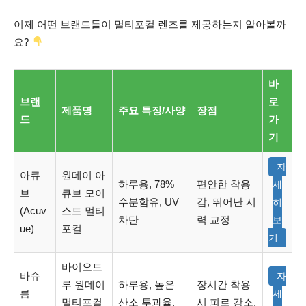
이제 어떤 브랜드들이 멀티포컬 렌즈를 제공하는지 알아볼까
요?
바
브랜
로
제품명
주요 특징/사양
장점
드
가
기
자
아큐
원데이 아
하루용, 78%
편안한 착용
세
브
큐브 모이
수분함유, UV
감, 뛰어난 시
히
(Acuv
스트 멀티
차단
력 교정
보
ue)
포컬
기
바이오트
바슈
자
루 원데이
하루용, 높은
장시간 착용
롬
세
멀티포컬
산소 투과율,
시 피로 감소,