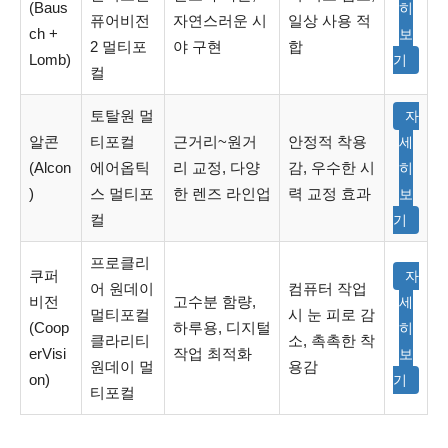
(Baus
히
퓨어비전
자연스러운 시
일상 사용 적
ch +
보
2 멀티포
야 구현
합
Lomb)
기
컬
토탈원 멀
자
알콘
티포컬
근거리~원거
안정적 착용
세
(Alcon
에어옵틱
리 교정, 다양
감, 우수한 시
히
)
스 멀티포
한 렌즈 라인업
력 교정 효과
보
컬
기
프로클리
쿠퍼
자
어 원데이
컴퓨터 작업
비전
고수분 함량,
세
멀티포컬
시 눈 피로 감
(Coop
하루용, 디지털
히
클라리티
소, 촉촉한 착
erVisi
작업 최적화
보
원데이 멀
용감
on)
기
티포컬