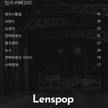
인기 카테고리
렌즈사용법
41
브랜드
39
눈관리
33
콘택트렌즈
31
렌즈관리
27
뉴스
26
콘택트렌즈 가이드
18
시력문제
17