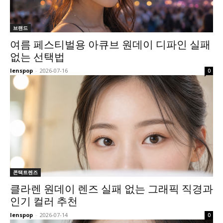
브랜드
여름 페스티벌용 아큐브 원데이 디파인 실패
없는 선택법
lenspop
-
2026-07-16
0
콘택트렌즈
클라렌 원데이 렌즈 실패 없는 그래픽 직경과
인기 컬러 추천
lenspop
-
2026-07-14
0