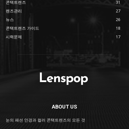
콘택트렌즈
31
렌즈관리
27
뉴스
26
콘택트렌즈 가이드
18
시력문제
17
ABOUT US
눈의 패션 안경과 컬러 콘택트렌즈의 모든 것