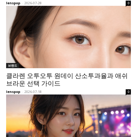
lenspop
-
2026-07-28
0
브랜드
클라렌 오투오투 원데이 산소투과율과 애쉬
브라운 선택 가이드
lenspop
-
2026-07-18
0