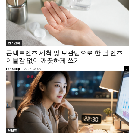
렌즈관리
콘택트렌즈 세척 및 보관법으로 한 달 렌즈
이물감 없이 깨끗하게 쓰기
lenspop
-
2026-08-03
0
브랜드