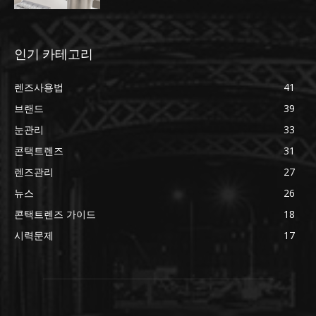
인기 카테고리
렌즈사용법
41
브랜드
39
눈관리
33
콘택트렌즈
31
렌즈관리
27
뉴스
26
콘택트렌즈 가이드
18
시력문제
17