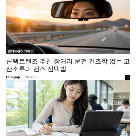
콘택트렌즈 가이드
콘택트렌즈 추천 장거리 운전 건조함 없는 고
산소투과 렌즈 선택법
lenspop
-
2026-08-05
0