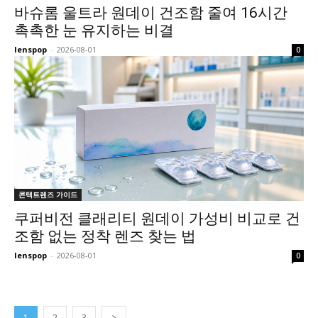
바슈롬 울트라 원데이 건조함 줄여 16시간
촉촉한 눈 유지하는 비결
lenspop
-
2026-08-01
0
콘택트렌즈 가이드
쿠퍼비전 클래리티 원데이 가성비 비교로 건
조함 없는 정착 렌즈 찾는 법
lenspop
-
2026-08-01
0
1
2
3