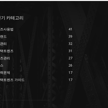
인기 카테고리
즈사용법
41
랜드
39
관리
32
택트렌즈
31
즈관리
27
스
26
력문제
17
택트렌즈 가이드
17