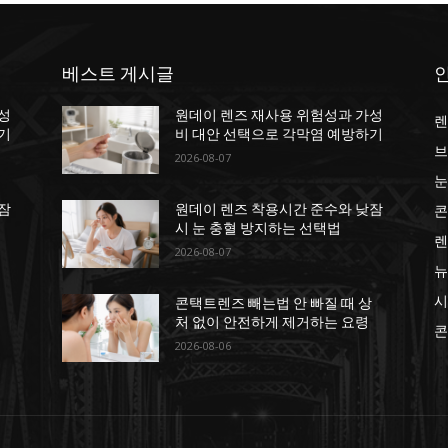
베스트 게시글
성
원데이 렌즈 재사용 위험성과 가성
렌
기
비 대안 선택으로 각막염 예방하기
브
2026-08-07
눈
콘
잠
원데이 렌즈 착용시간 준수와 낮잠
시 눈 충혈 방지하는 선택법
렌
2026-08-07
뉴
시
상
콘택트렌즈 빼는법 안 빠질 때 상
처 없이 안전하게 제거하는 요령
콘
2026-08-06